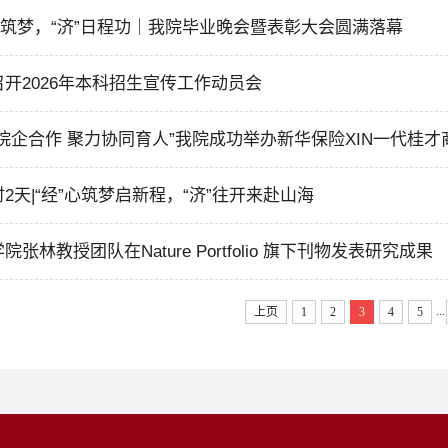
”心筑梦，“济”日程功｜我院毕业晚会暨表彰大会圆满落幕
召开2026年本科招生宣传工作动员会
化院企合作 聚力协同育人”我院成功举办新华保险XIN一代桂
2天|“经”心筑梦启新程，“济”往开来赴山海
院张林教授团队在Nature Portfolio 旗下刊物发表研究成果
...
上页
1
2
3
4
5