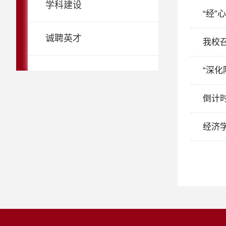
学科建设
“经
诚聘英才
我校
“深
倒计时
经济学