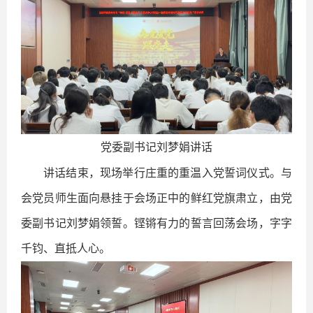
党委副书记刘梦娟讲话
讲话结束，现场举行庄重的重温入党誓词仪式。与
会党员师生面向悬挂于会场正中的鲜红党旗肃立，由党
委副书记刘梦娟领誓。铿锵有力的誓言回荡会场，字字
千钧、直抵人心。