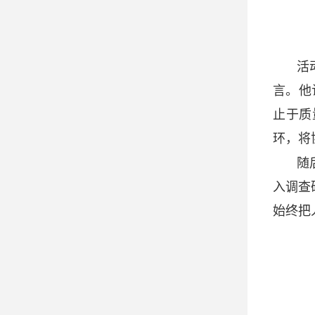
活
言。他
止于质
环，将
随
入调查
始终把