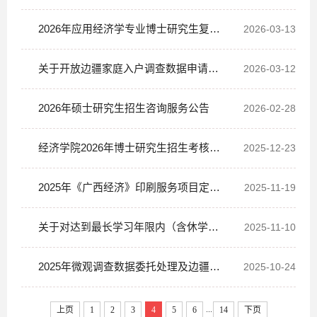
试录取实施细则
2026年应用经济学专业博士研究生复试
2026-03-13
名单公示
关于开放边疆家庭入户调查数据申请使
2026-03-12
用的通知
2026年硕士研究生招生咨询服务公告
2026-02-28
经济学院2026年博士研究生招生考核录
2025-12-23
取工作实施细则
2025年《广西经济》印刷服务项目定向
2025-11-19
采购公示
关于对达到最长学习年限内（含休学、
2025-11-10
保留学籍时间）未能完成学业的来华留学本
2025年微观调查数据委托处理及边疆宏
2025-10-24
科生拟作退学处理的公示
观经济与科研成果数据库更新服务项目定向
...
上页
1
2
3
4
5
6
14
下页