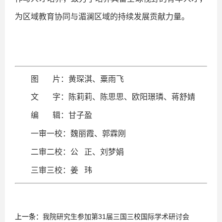
为区域教育协同与湄澜区域的持续发展贡献力量。
图 片：黄琛淇、粟雨飞
文 字：陈莉莉、陈思思、欧阳璟璘、蒋舒婧
编 辑：甘子盈
一审一校：魏丽霞、郭霖刚
二审二校：公 正、刘梦娟
三审三校：姜 玮
上一条：
我院研究生参加第31届三国三校国际学术研讨会