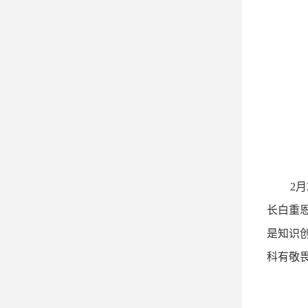
2
长白重
是知识
科有敬