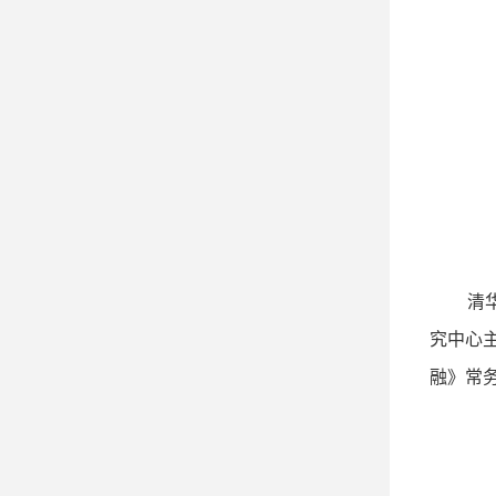
清
究中心
融》常