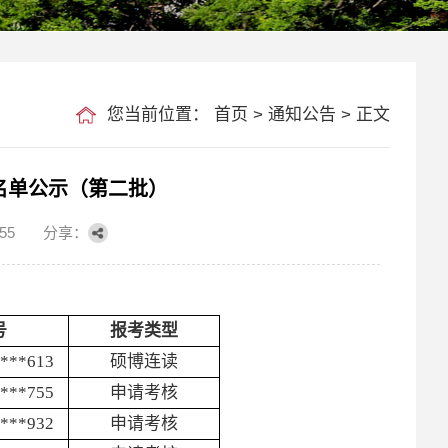
您当前位置：
首页
>
通知公告
> 正文
试名单公示（第二批）
55
分享：
号
报考类型
****613
硕博连读
****755
申请考核
****932
申请考核