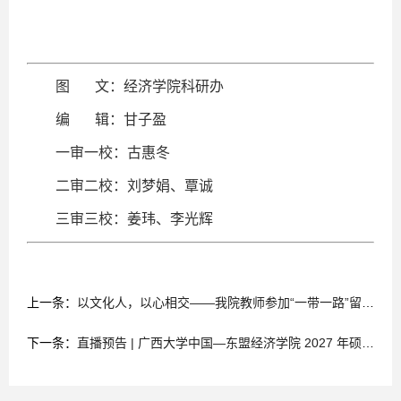
图 文：经济学院科研办
编 辑：甘子盈
一审一校：古惠冬
二审二校：刘梦娟、覃诚
三审三校：姜玮、李光辉
上一条：
以文化人，以心相交——我院教师参加“一带一路”留学生教育高质量发展研讨会并作主题发言
下一条：
直播预告 | 广西大学中国—东盟经济学院 2027 年硕士研究生招生直播宣讲会重磅来袭