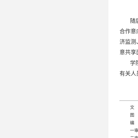
随
合作意
济监测
意共享
学
有关人
文
图
编
一