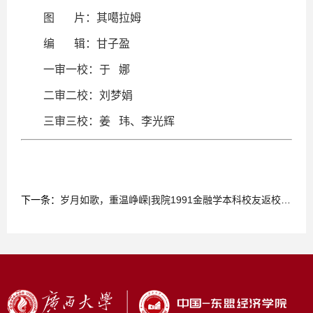
图 片：其噶拉姆
编 辑：甘子盈
一审一校：于 娜
二审二校：刘梦娟
三审三校：姜 玮、李光辉
下一条：
岁月如歌，重温峥嵘|我院1991金融学本科校友返校欢聚毕业30周年