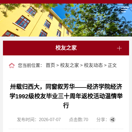
校友之家
您当前位置：
首页
>
校友之家
>
校友动态
> 正文
卅载归西大，同窗叙芳华——经济学院经济
学1992级校友毕业三十周年返校活动温情举
行
发布时间：2026-07-07
点击数:
70
分享：