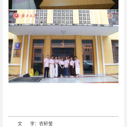
文 字：农轩莹